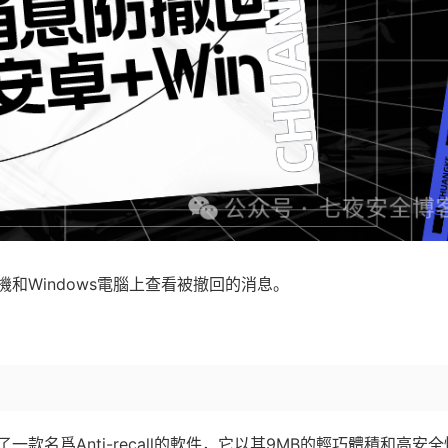
和Windows電腦上查看被撤回的消息。
名爲Anti-recall的軟件，它以其9MB的輕巧體積和高安全