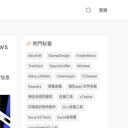
登錄
熱門标簽
ws
libcef.dll
StampDesign
FolderMove
TreeSize
SpaceSniffer
Wiztree
Glary_Utilities
Cleanmypc
CCleaner
“信息
Kawaks
懷舊遊戲
微信apk1文件安裝
微信消息防撤回
在線工具
zTasker
印章設計制作軟件
DLL修複工具
Excel EZTools
Excel易用寶
vcruntime140_1.dll